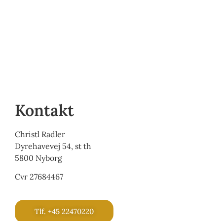
Kontakt
Christl Radler
Dyrehavevej 54, st th
5800 Nyborg
Cvr 27684467
Tlf. +45 22470220