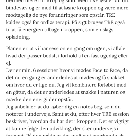
dermed mere ro i krop og sind. Med TRE løsner du dit
bindevæv og er med til at løsne kroppen og være mere
modtagelig de nye forandringer som opstår. TRE
kaldes også for ordløs terapi. På sigt bruges TRE også
til at få energien tilbage i kroppen, som en slags
opladning.
Planen er, at vi har session en gang om ugen, vi aftaler
hvad der passer bedst, i forhold til en fast ugedag eller
ej.
Der er min. 6 sessioner hvor vi mødes Face to Face, da
det nu en gang er anderledes at mødes og få snakket
om hvor du er lige nu. Jeg vil kombinere forløbet med
en gåtur, da det er anderledes at snakke i naturen og
mærke den energi der opstår.
Jeg anbefaler, at du køber dig en notes bog, som du
noterer i undervejs. Samt at du, efter hver TRE session
beskriver, hvordan du har det i kroppen. Det er vigtigt
at kunne følge den udvikling, der sker undervejs i
forløbet. På den måde er det muligt at anerkende alt