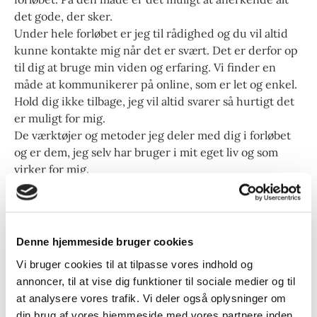
det gode, der sker.
Under hele forløbet er jeg til rådighed og du vil altid
kunne kontakte mig når det er svært. Det er derfor op
til dig at bruge min viden og erfaring. Vi finder en
måde at kommunikerer på online, som er let og enkel.
Hold dig ikke tilbage, jeg vil altid svarer så hurtigt det
er muligt for mig.
De værktøjer og metoder jeg deler med dig i forløbet
og er dem, jeg selv har bruger i mit eget liv og som
virker for mig.
Hvis du har den mindste interesse i at høre mere om
forløbet er noget for dig, så hold dig ikke tilbage for en
gratis uforpligtende samtale. Kontakt mig på
Denne hjemmeside bruger cookies
nedenstående knap og lad os finde en tid, hvor vi får
afklaret om vi er et match, til at jeg kan hjælpe / støtte
Vi bruger cookies til at tilpasse vores indhold og
dig til at få et liv i balance.
annoncer, til at vise dig funktioner til sociale medier og til
at analysere vores trafik. Vi deler også oplysninger om
Udtagelser fra tidligere deltagere:
din brug af vores hjemmeside med vores partnere inden