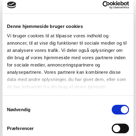
forskellige oplevelser i livet. Jeg bruger TRE i min
hverdag, på tidspunkter hvor jeg kan føle mig presset
går jeg f.eks ud på toilettet og ryster lidt eller stiller
mig op ad væggen og mærker hvordan jeg slipper
Denne hjemmeside bruger cookies
presset i kroppen og skaber balance. Jeg har lært min
Vi bruger cookies til at tilpasse vores indhold og
krop så meget at kende, at det er helt naturligt for
annoncer, til at vise dig funktioner til sociale medier og til
kroppen at den slipper efter behov. Samtidig er
at analysere vores trafik. Vi deler også oplysninger om
kroppen og metoden så unik at min krop slipper
din brug af vores hjemmeside med vores partnere inden
traumer i en rækkefølge, så jeg selv kan være med. Hos
for sociale medier, annonceringspartnere og
mig kommer der stadig nye traume op til overfladen
analysepartnere. Vores partnere kan kombinere disse
og som jeg ikke er kommet til mig før nu og jeg er
data med andre oplysninger, du har givet dem, eller som
meget taknemmeligt over at jeg får løsnet op for
de har indsamlet fra din brug af deres tjenester.
traumer, der ligger godt gemt.
Samtykkevalg
Nødvendig
lav et link
Præferencer