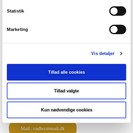
Statistik
Marketing
Kontakt
Vis detaljer
Christl Radler
Dyrehavevej 54, st th
Tillad alle cookies
5800 Nyborg
Cvr 27684467
Tillad valgte
Tlf. +45 22470220
Kun nødvendige cookies
Mail : radler@mail.dk